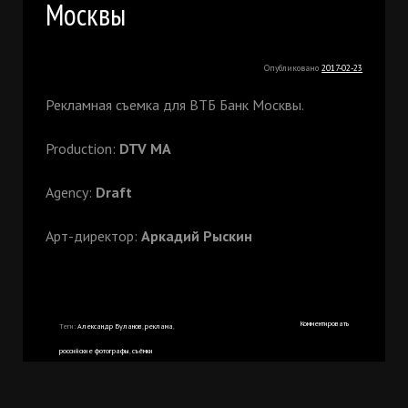
Москвы
Опубликовано
2017-02-23
Рекламная съемка для ВТБ Банк Москвы.
Production:
DTV MA
Agency:
Draft
Арт-директор:
Аркадий Рыскин
Комментировать
Теги:
Александр Буланов
,
реклама
,
российские фотографы
,
съёмки