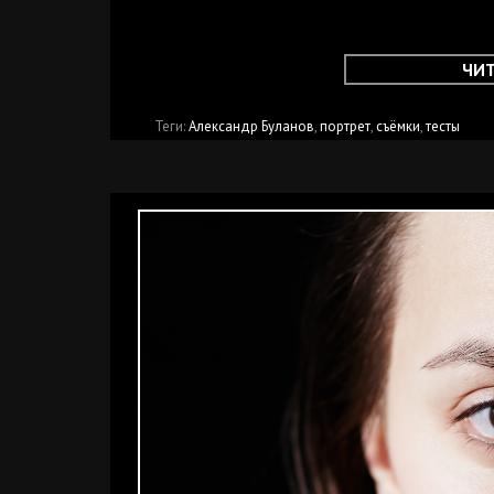
ЧИ
Теги:
Александр Буланов
,
портрет
,
съёмки
,
тесты