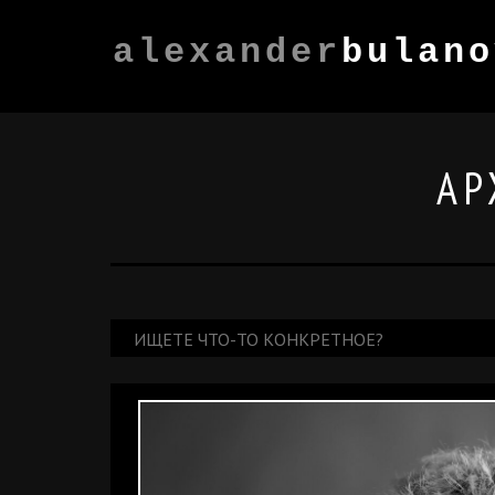
alexander
bulano
АР